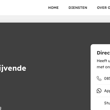
HOME
DIENSTEN
OVER 
Direc
Heeft u
ijvende
met on
085
Ap
Stu
g