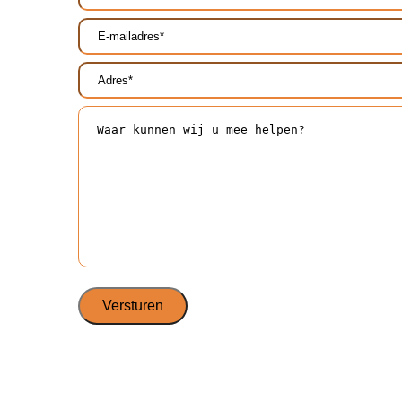
(Vereist)
E-
mailadres*
Adres*
(Vereist)
(Vereist)
Waar
kunnen
wij
u
mee
helpen?