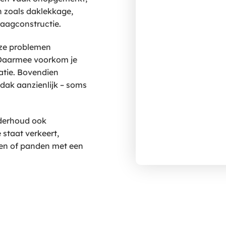
n zoals daklekkage,
raagconstructie.
eze problemen
 Daarmee voorkom je
vatie. Bovendien
dak aanzienlijk – soms
derhoud ook
 staat verkeert,
gen of panden met een