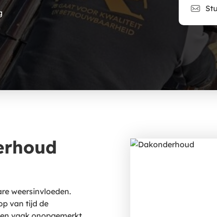
Stu
g
erhoud
are weersinvloeden.
op van tijd de
jven vaak onopgemerkt,