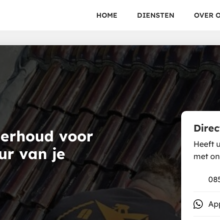
HOME
DIENSTEN
OVER 
Direc
erhoud voor
Heeft u
ur van je
met on
085
Ap