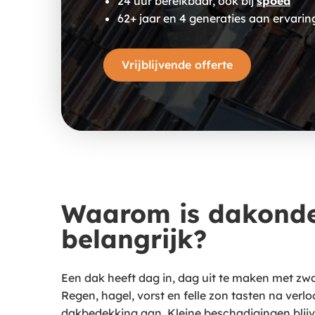
24 uur bereikbaar, ook bij
spoed
62+ jaar en 4 generaties aan ervarin
Vrijblijvende offerte
Waarom is dakond
belangrijk?
Een dak heeft dag in, dag uit te maken met zw
Regen, hagel, vorst en felle zon tasten na verlo
dakbedekking aan. Kleine beschadigingen bli